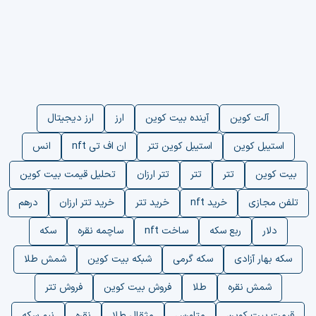
آلت کوین
آینده بیت کوین
ارز
ارز دیجیتال
استیبل کوین
استیبل کوین تتر
ان اف تی nft
انس
بیت کوین
تتر
تتر
تتر ارزان
تحلیل قیمت بیت کوین
تلفن مجازی
خرید nft
خرید تتر
خرید تتر ارزان
درهم
دلار
ربع سکه
ساخت nft
ساچمه نقره
سکه
سکه بهار آزادی
سکه گرمی
شبکه بیت کوین
شمش طلا
شمش نقره
طلا
فروش بیت کوین
فروش تتر
قیمت بیت کوین
متاورس
مثقال طلا
نقره
نیم سکه