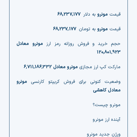
قیمت
مونرو
به دلار
68,237,177
قیمت
مونرو
به تومان
68,237,177
حجم خرید و فروش روزانه رمز ارز
مونرو معادل
120,801,923
مارکت کپ ارز مجازی
مونرو معادل
6,711,186,332
وضعیت کنونی برای فروش کریپتو کارنسی
مونرو
معادل کاهشی
مونرو چیست؟
آینده ارز مونرو
ورژن جدید مونرو