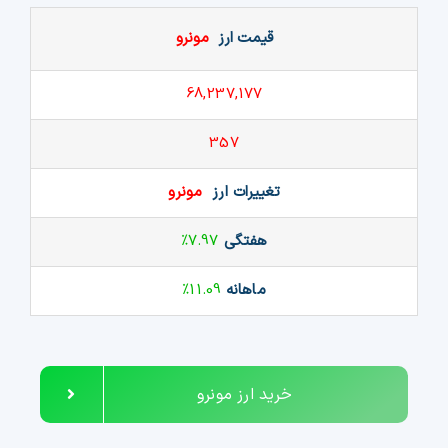
قیمت ارز
مونرو
68,237,177
357
تغییرات ارز
مونرو
هفتگی
7.97%
ماهانه
11.09%
خرید ارز مونرو