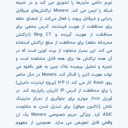
تورم دائمی ماینرها را تشویق می کند و در نتیجه
شبکه را ایمن می کند. Monero تراکنش‌های غیرقابل
ردیابی و غیرقابل پیوند را فعال می‌کند. از امضای حلقه
برای محافظت از هویت فرستنده، آدرس مخفی برای
محافظت از هویت گیرنده و Ring CT (تراکنش
محرمانه حلقه) برای محافظت از مبلغ تراکنش استفاده
می کند. این بسیار متفاوت از بیت کوین است که در
آن همه تراکنش ها برای همه قابل مشاهده است و
تجزیه و تحلیل پیچیده بلاک چین به طور بالقوه می
تواند هویت کاربر را آشکار کند. Monero در حال حاضر
روی Kouri کار می کند تا I2P (پروژه اینترنت نامرئی)
را برای محافظت از آدرس IP کاربران یکپارچه کند. در
آوریل ۲۰۱۸، مونرو برای جلوگیری از تمرکز ماینینگ
تلاش (تاکنون موفق) برای تبدیل شدن به مقاومت
ASIC کرد. ویژگی حریم خصوصی Monero یک ارز
واقعی قابل تعویض می سازد. همچنین از مفهوم