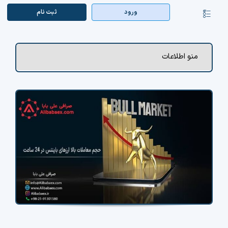
Ski
ورود
ثبت‌ نام
کنترلر
t
صفحه‌بندی
conten
صفحه اصلی
منو اطلاعات
بازار ارزها
اپلیکیشن
قیمت تتر
راهنما
بازار معاملاتی
تابلوخوانی ارزهای دیجیتال
کوین مارکت کپ