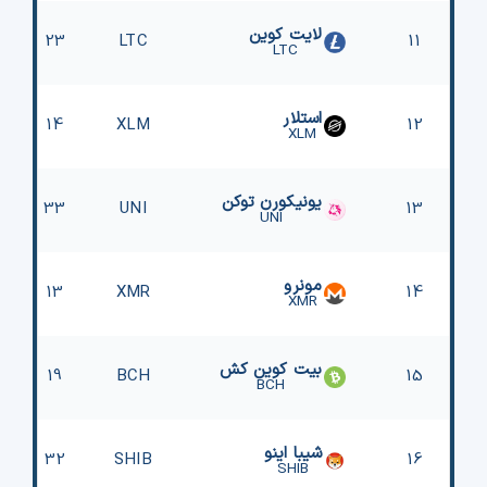
لایت کوین
23
LTC
11
LTC
استلار
14
XLM
12
XLM
یونیکورن توکن
33
UNI
13
UNI
مونرو
13
XMR
14
XMR
بیت کوین کش
19
BCH
15
BCH
شیبا اینو
32
SHIB
16
SHIB