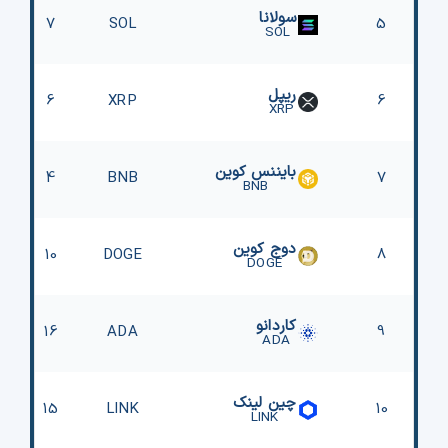
سولانا
7
SOL
5
SOL
ریپل
6
XRP
6
XRP
بایننس کوین
4
BNB
7
BNB
دوج کوین
10
DOGE
8
DOGE
کاردانو
16
ADA
9
ADA
چین لینک
15
LINK
10
LINK