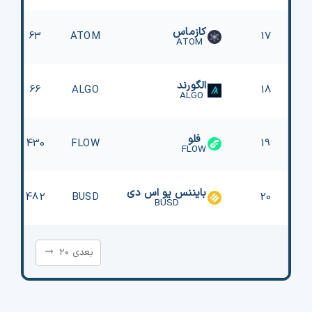
کازماس
63
ATOM
17
ATOM
الگورند
66
ALGO
18
ALGO
فلو
430
FLOW
19
FLOW
بایننس یو اس دی
482
BUSD
20
BUSD
بعدی ۲۰