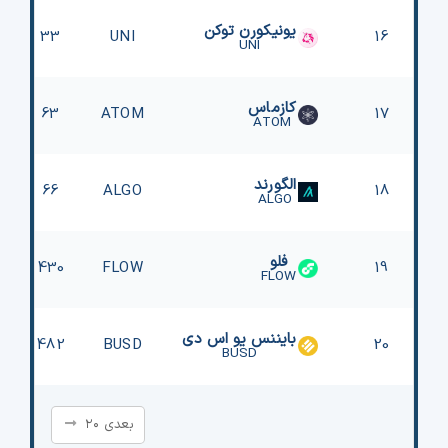
یونیکورن توکن
33
UNI
16
UNI
کازماس
63
ATOM
17
ATOM
الگورند
66
ALGO
18
ALGO
فلو
430
FLOW
19
FLOW
بایننس یو اس دی
482
BUSD
20
BUSD
بعدی ۲۰