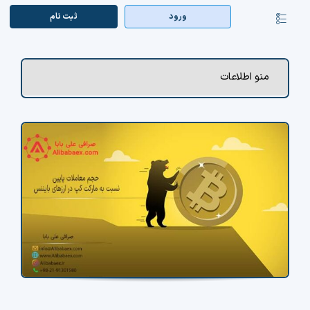
Ski
ورود
ثبت‌ نام
کنترلر
t
صفحه‌بندی
conten
صفحه اصلی
منو اطلاعات
بازار ارزها
اپلیکیشن
قیمت تتر
راهنما
بازار معاملاتی
تابلوخوانی ارزهای دیجیتال
کوین مارکت کپ