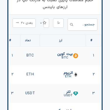
حجم معاملات پایین نسبت به مارکت کپ در
ارزهای بایننس
$
0
بعدی ۲۰
#
ارز
نماد
#
بیت کوین
1
BTC
1
BTC
اتریوم
2
ETH
2
ETH
تتر
3
USDT
3
USDT