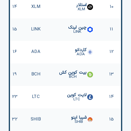
استلار
14
XLM
10
XLM
چین لینک
15
LINK
11
LINK
کاردانو
16
ADA
12
ADA
بیت کوین کش
19
BCH
13
BCH
لایت کوین
23
LTC
14
LTC
شیبا اینو
32
SHIB
15
SHIB