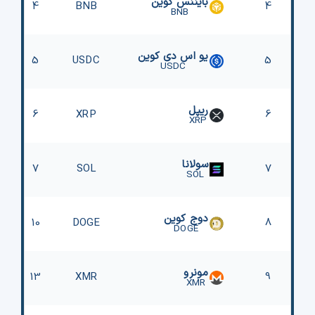
بایننس کوین
4
BNB
4
BNB
یو اس دی کوین
5
USDC
5
USDC
ریپل
6
XRP
6
XRP
سولانا
7
SOL
7
SOL
دوج کوین
10
DOGE
8
DOGE
مونرو
13
XMR
9
XMR