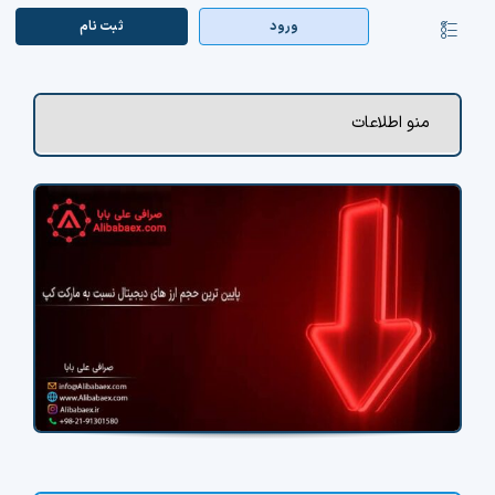
Ski
ورود
ثبت‌ نام
کنترلر
t
صفحه‌بندی
conten
صفحه اصلی
منو اطلاعات
بازار ارزها
اپلیکیشن
قیمت تتر
راهنما
بازار معاملاتی
تابلوخوانی ارزهای دیجیتال
کوین مارکت کپ