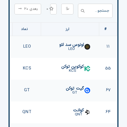
$
0
بعدی ۲۰
#
ارز
نماد
اونوس سد لئو
LEO
11
LEO
کوکوین توکن
KCS
55
KCS
گیت توکن
GT
67
GT
کوانت
QNT
64
QNT