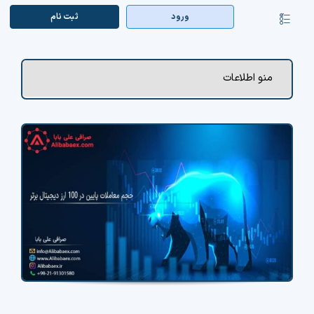
Ski
ورود
ثبت‌ نام
کنترلر
t
صفحه‌بندی
conten
صفحه اصلی
منو اطلاعات
بازار ارزها
اپلیکیشن
قیمت تتر
راهنما
بازار معاملاتی
تابلوخوانی ارزهای دیجیتال
کوین مارکت کپ