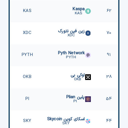
Kaspa
577
KAS
62
KAS
زین‌ فین نتورک
394
XDC
70
XDC
Pyth Network
467
PYTH
91
PYTH
اوکی بی
OKB
38
OKB
پلین Plian
672
PI
54
PI
اسکای کوین Skycoin
518
SKY
44
SKY