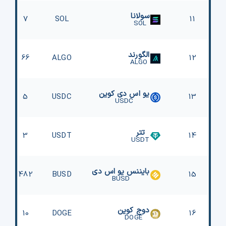
سولانا
7
SOL
11
SOL
الگورند
66
ALGO
12
ALGO
یو اس دی کوین
5
USDC
13
USDC
تتر
3
USDT
14
USDT
بایننس یو اس دی
482
BUSD
15
BUSD
دوج کوین
10
DOGE
16
DOGE