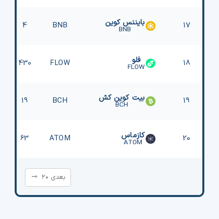
بایننس کوین
4
BNB
17
BNB
فلو
430
FLOW
18
FLOW
بیت کوین کش
19
BCH
19
BCH
کازماس
63
ATOM
20
ATOM
بعدی ۲۰