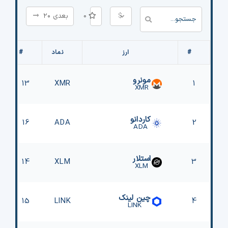
$
0
بعدی ۲۰
#
ارز
نماد
#
مونرو
13
XMR
1
XMR
کاردانو
16
ADA
2
ADA
استلار
14
XLM
3
XLM
چین لینک
15
LINK
4
LINK