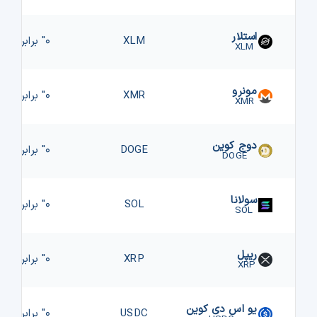
استلار
XLM
۰" برابر "
XLM
مونرو
XMR
۰" برابر "
XMR
دوج کوین
DOGE
۰" برابر "
DOGE
سولانا
SOL
۰" برابر "
SOL
ریپل
XRP
۰" برابر "
XRP
یو اس دی کوین
USDC
۰" برابر "