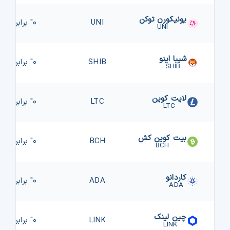
یونیکورن توکن
UNI
۰" برابر "
UNI
شیبا اینو
SHIB
۰" برابر "
SHIB
لایت کوین
LTC
۰" برابر "
LTC
بیت کوین کش
BCH
۰" برابر "
BCH
کاردانو
ADA
۰" برابر "
ADA
چین لینک
LINK
۰" برابر "
LINK