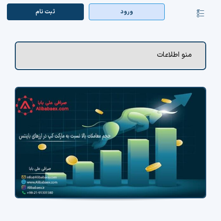
Ski
ورود
ثبت‌ نام
کنترلر
t
صفحه‌بندی
conten
صفحه اصلی
منو اطلاعات
بازار ارزها
اپلیکیشن
قیمت تتر
راهنما
بازار معاملاتی
تابلوخوانی ارزهای دیجیتال
کوین مارکت کپ